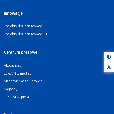
Innowacje
Projekty dofinansowane PL
Projekty dofinansowane UE
Centrum prasowe
Ko
Aktualności
Cz
LEK-AM w mediach
Magazyn Nasze Zdrowie
Nagrody
LEK-AM wspiera