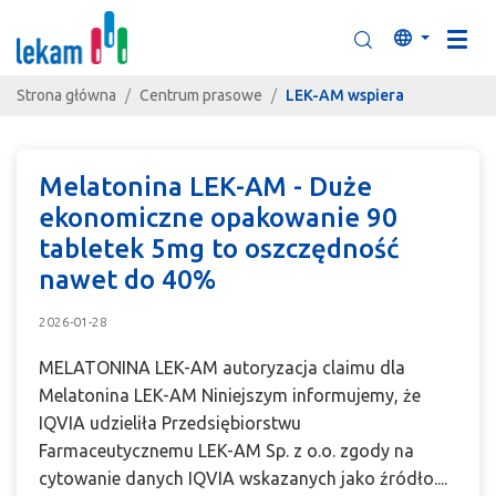
Przejdź do zawartości
Szukaj
Język
Strona główna
Centrum prasowe
LEK-AM wspiera
LEK-AM wspiera
Melatonina LEK-AM - Duże
ekonomiczne opakowanie 90
tabletek 5mg to oszczędność
nawet do 40%
2026-01-28
MELATONINA LEK-AM autoryzacja claimu dla
Melatonina LEK-AM Niniejszym informujemy, że
IQVIA udzieliła Przedsiębiorstwu
Farmaceutycznemu LEK-AM Sp. z o.o. zgody na
cytowanie danych IQVIA wskazanych jako źródło....